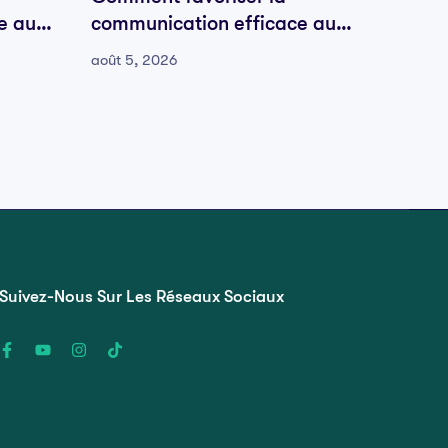
e au
communication efficace au
commu
sein de votre équipe
sein d
août 5, 2026
août 5,
Suivez-Nous Sur Les Réseaux Sociaux