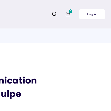
0
Log in
ication
quipe