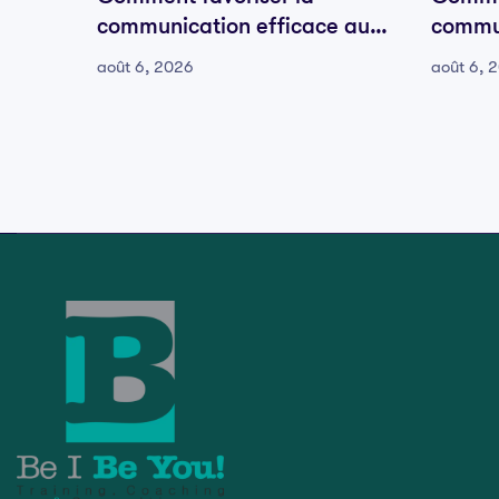
communication efficace au
commun
sein de votre équipe
sein d
août 6, 2026
août 6, 