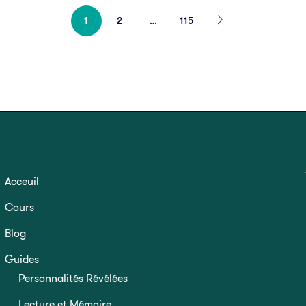
1
2
…
115
Acceuil
Cours
Blog
Guides
Personnalités Révélées
Lecture et Mémoire