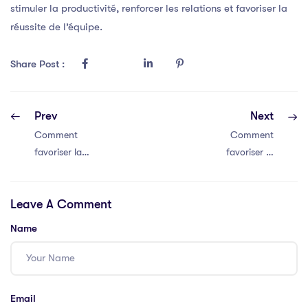
stimuler la productivité, renforcer les relations et favoriser la
réussite de l’équipe.
Share Post :
Prev
Next
Comment
Comment
favoriser la
favoriser la
communication
communication
efficace au sein
efficace au sein
Leave A Comment
de votre équipe
de votre équipe
Name
Email