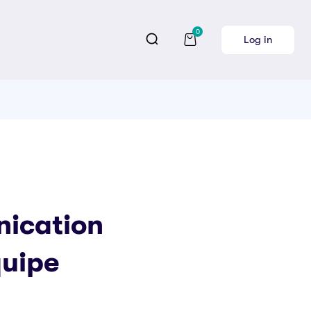
0
Log in
ication
quipe