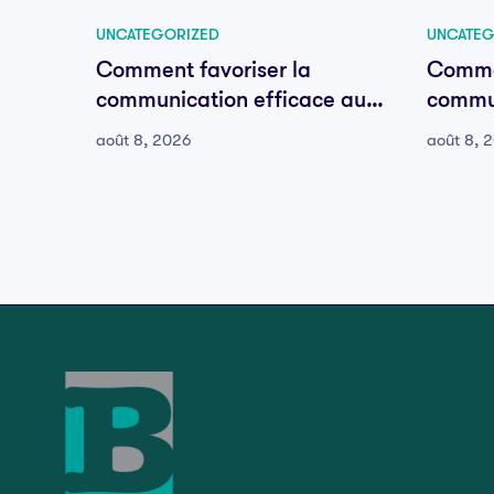
UNCATEGORIZED
UNCATEG
Comment favoriser la
Commen
communication efficace au
commun
sein de votre équipe
sein d
août 8, 2026
août 8, 