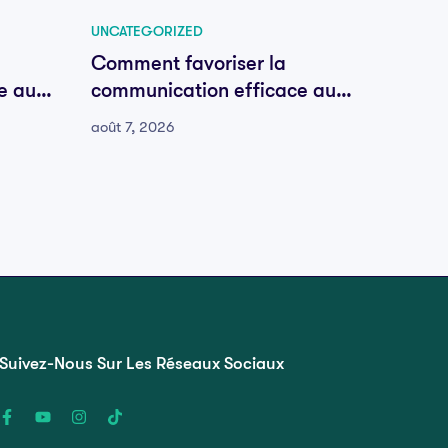
UNCATEGORIZED
UNCATE
Comment favoriser la
Comme
e au
communication efficace au
commu
sein de votre équipe
sein d
août 7, 2026
août 7, 
Suivez-Nous Sur Les Réseaux Sociaux