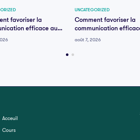
ORIZED
UNCATEGORIZED
t favoriser la
Comment favoriser la
ication efficace au
communication efficac
e votre équipe
sein de votre équipe
2026
août 7, 2026
Acceuil
Cours