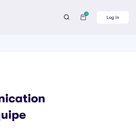
0
Log in
ication
quipe