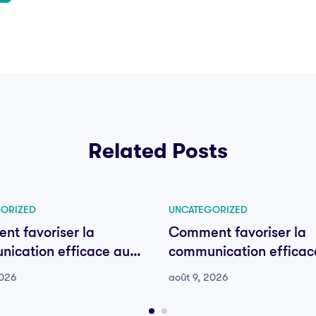
Related Posts
ORIZED
UNCATEGORIZED
t favoriser la
Comment favoriser la
ication efficace au
communication efficac
e votre équipe
sein de votre équipe
2026
août 9, 2026