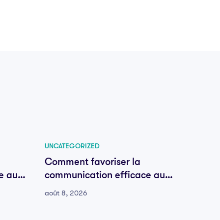
UNCATEGORIZED
UNCATE
Comment favoriser la
Comme
e au
communication efficace au
commu
sein de votre équipe
sein d
août 8, 2026
août 8,