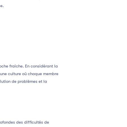
e.
oche fraîche. En considérant la
r une culture où chaque membre
lution de problèmes et la
fondes des difficultés de