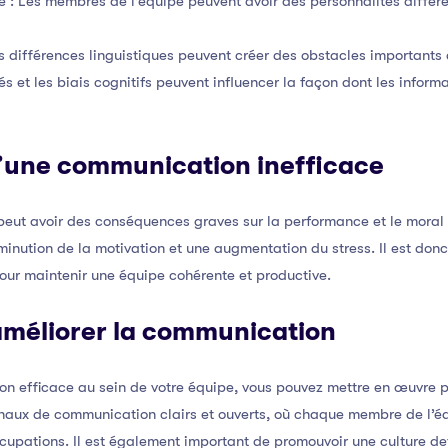
é : Les membres de l’équipe peuvent avoir des personnalités différe
Les différences linguistiques peuvent créer des obstacles importants
gés et les biais cognitifs peuvent influencer la façon dont les inform
une communication inefficace
ut avoir des conséquences graves sur la performance et le moral d
iminution de la motivation et une augmentation du stress. Il est don
ur maintenir une équipe cohérente et productive.
améliorer la communication
n efficace au sein de votre équipe, vous pouvez mettre en œuvre p
naux de communication clairs et ouverts, où chaque membre de l’équ
cupations. Il est également important de promouvoir une culture de