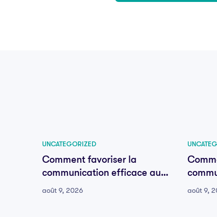
UNCATEGORIZED
UNCATEG
Comment favoriser la
Commen
communication efficace au
commun
sein de votre équipe
sein d
août 9, 2026
août 9, 