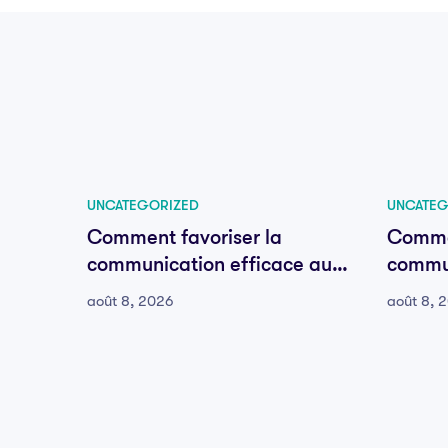
UNCATEGORIZED
UNCATEG
Comment favoriser la
Commen
communication efficace au
commun
sein de votre équipe
sein d
août 8, 2026
août 8, 