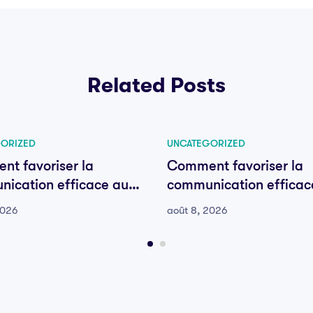
Related Posts
ORIZED
UNCATEGORIZED
t favoriser la
Comment favoriser la
ication efficace au
communication efficac
e votre équipe
sein de votre équipe
2026
août 8, 2026