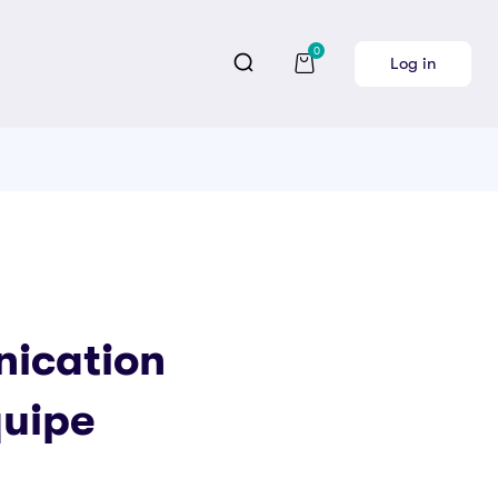
0
Log in
ication
quipe