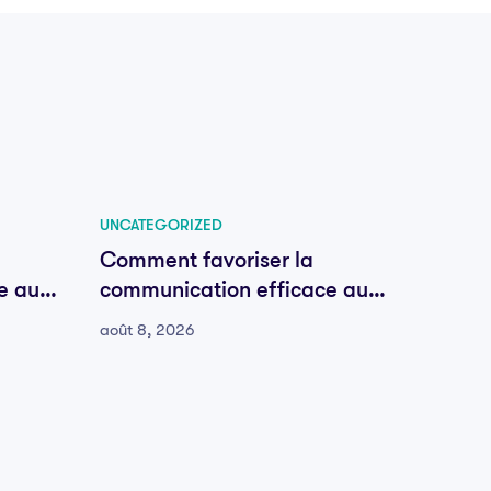
UNCATEGORIZED
UNCATE
Comment favoriser la
Comme
e au
communication efficace au
commu
sein de votre équipe
sein d
août 8, 2026
août 8,