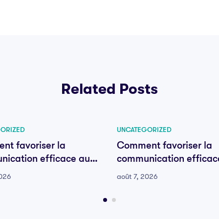
Related Posts
ORIZED
UNCATEGORIZED
t favoriser la
Comment favoriser la
ication efficace au
communication efficac
e votre équipe
sein de votre équipe
2026
août 7, 2026