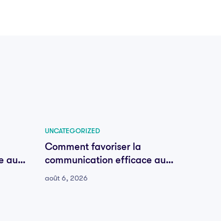
UNCATEGORIZED
UNCATE
Comment favoriser la
Comme
e au
communication efficace au
commu
sein de votre équipe
sein d
août 6, 2026
août 6,