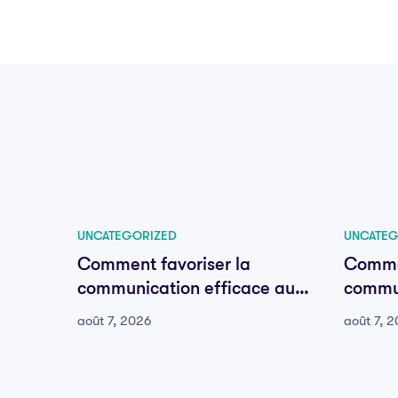
UNCATEGORIZED
UNCATEG
Comment favoriser la
Commen
communication efficace au
commun
sein de votre équipe
sein d
août 7, 2026
août 7, 