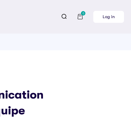
0
Log in
ication
quipe