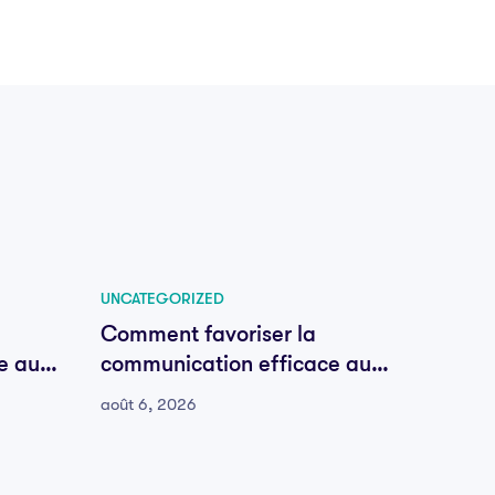
UNCATEGORIZED
UNCATE
Comment favoriser la
Comme
e au
communication efficace au
commu
sein de votre équipe
sein d
août 6, 2026
août 6,