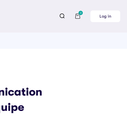
0
Log in
ication
quipe