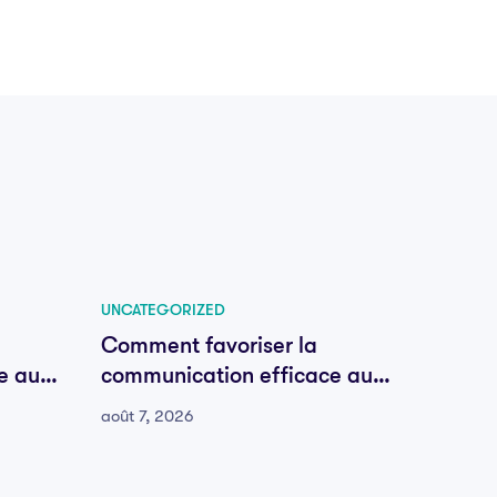
UNCATEGORIZED
UNCATE
Comment favoriser la
Comme
e au
communication efficace au
commu
sein de votre équipe
sein d
août 7, 2026
août 7, 