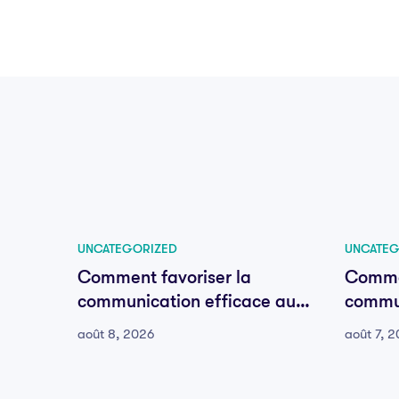
UNCATEGORIZED
UNCATEG
Comment favoriser la
Commen
communication efficace au
commun
sein de votre équipe
sein d
août 8, 2026
août 7, 