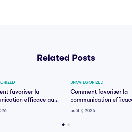
Related Posts
ORIZED
UNCATEGORIZED
t favoriser la
Comment favoriser la
ication efficace au
communication efficac
e votre équipe
sein de votre équipe
2026
août 7, 2026