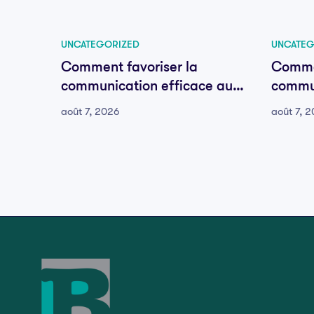
UNCATEGORIZED
UNCATEG
Comment favoriser la
Commen
communication efficace au
commun
sein de votre équipe
sein d
août 7, 2026
août 7, 