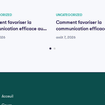
ORIZED
UNCATEGORIZED
t favoriser la
Comment favoriser la
ication efficace au
communication efficac
e votre équipe
sein de votre équipe
2026
août 7, 2026
Acceuil