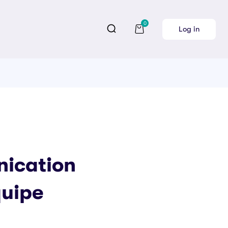
0
Log in
ication
quipe