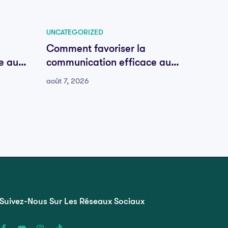
UNCATEGORIZED
UNCATE
Comment favoriser la
Comme
e au
communication efficace au
commu
sein de votre équipe
sein d
août 7, 2026
août 7, 
Suivez-Nous Sur Les Réseaux Sociaux