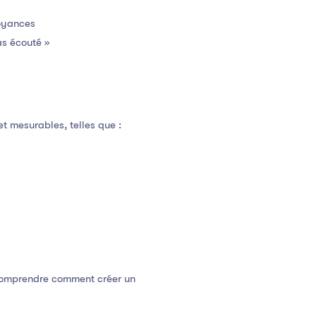
royances
as écouté »
t mesurables, telles que :
 comprendre comment créer un