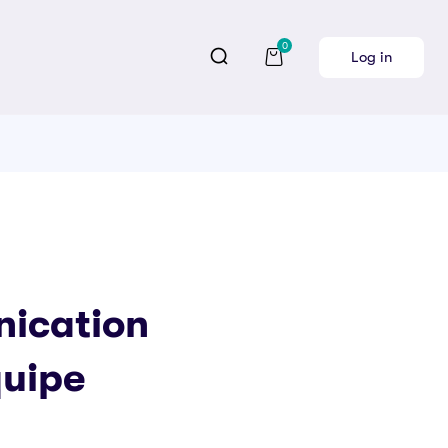
0
Log in
ication
quipe