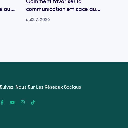
Comment favoriser la
Comme
e au
communication efficace au
commu
sein de votre équipe
sein d
août 7, 2026
août 7, 
Suivez-Nous Sur Les Réseaux Sociaux