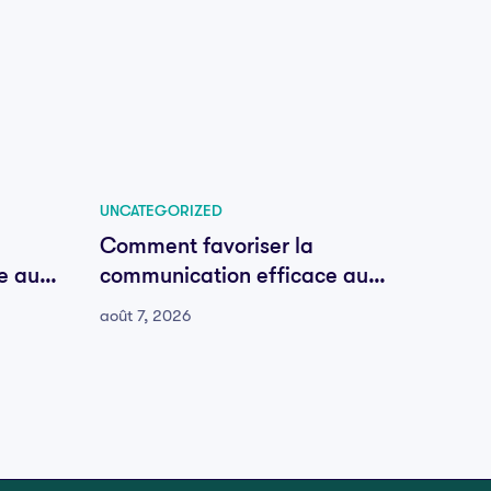
UNCATEGORIZED
UNCATE
Comment favoriser la
Comme
e au
communication efficace au
commu
sein de votre équipe
sein d
août 7, 2026
août 7, 