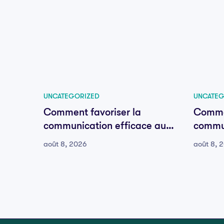
UNCATEGORIZED
UNCATEG
Comment favoriser la
Commen
communication efficace au
commun
sein de votre équipe
sein d
août 8, 2026
août 8, 