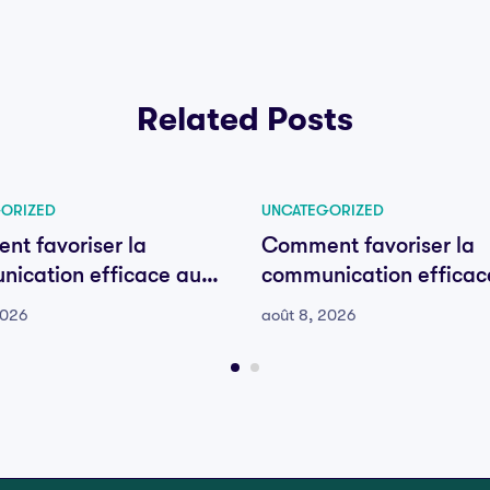
Related Posts
ORIZED
UNCATEGORIZED
t favoriser la
Comment favoriser la
ication efficace au
communication efficac
e votre équipe
sein de votre équipe
2026
août 8, 2026