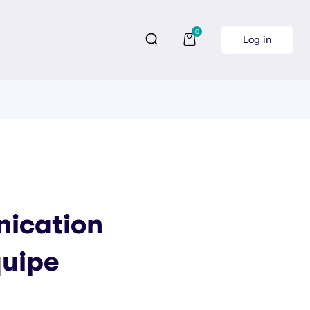
0
Log in
ication
quipe