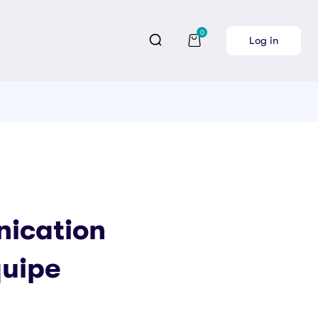
0
Log in
ication
quipe