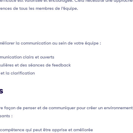
 efficace est valorisée et encouragée. Cela nécessite une approche
rences de tous les membres de l’équipe.
méliorer la communication au sein de votre équipe :
unication clairs et ouverts
gulières et des séances de feedback
et la clarification
s
tre façon de penser et de communiquer pour créer un environnement de
sants :
compétence qui peut être apprise et améliorée