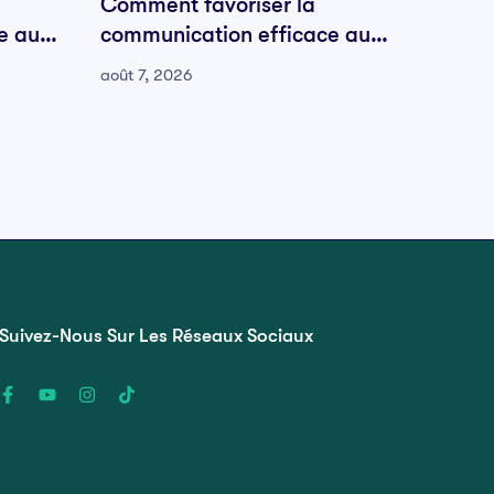
Comment favoriser la
Comme
e au
communication efficace au
commu
sein de votre équipe
sein d
août 7, 2026
août 7, 
Suivez-Nous Sur Les Réseaux Sociaux