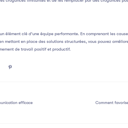
ur les croyances limitantes et de les remplacer par des croyances pos
un élément clé d’une équipe performante. En comprenant les caus
en mettant en place des solutions structurées, vous pouvez amélior
nement de travail positif et productif.
nication efficace
Comment favorise