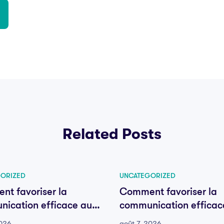
Related Posts
ORIZED
UNCATEGORIZED
t favoriser la
Comment favoriser la
ication efficace au
communication efficac
e votre équipe
sein de votre équipe
2026
août 7, 2026