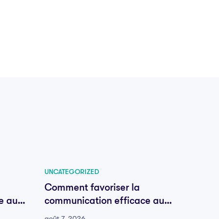
UNCATEGORIZED
UNCATE
Comment favoriser la
Comme
e au
communication efficace au
commu
sein de votre équipe
sein d
août 7, 2026
août 6,