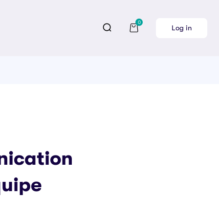
0
Log in
ication
quipe