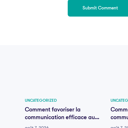
UNCATEGORIZED
UNCATEG
Comment favoriser la
Commen
communication efficace au
commun
sein de votre équipe
sein d
août 7, 2026
août 7, 