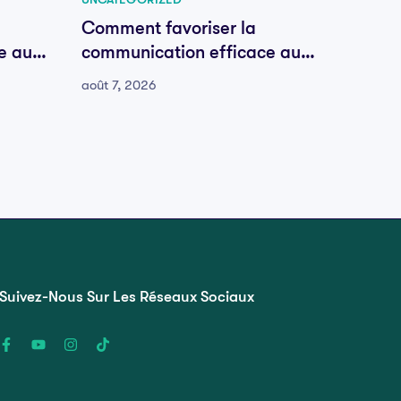
Comment favoriser la
Comme
e au
communication efficace au
commu
sein de votre équipe
sein d
août 7, 2026
août 6,
Suivez-Nous Sur Les Réseaux Sociaux