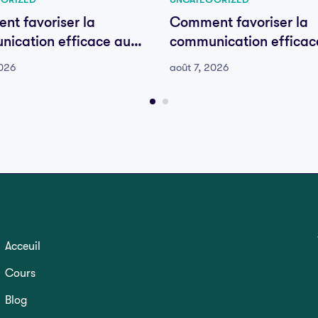
t favoriser la
Comment favoriser la
ication efficace au
communication efficac
e votre équipe
sein de votre équipe
2026
août 7, 2026
Acceuil
Cours
Blog