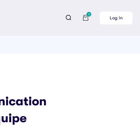
0
Log in
ication
quipe