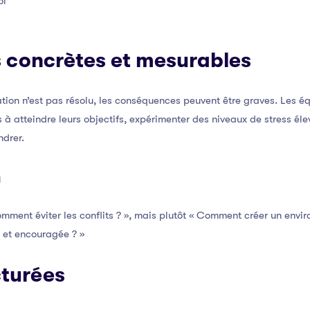
oi
concrètes et mesurables
tion n’est pas résolu, les conséquences peuvent être graves. Les 
 à atteindre leurs objectifs, expérimenter des niveaux de stress éle
ndrer.
n
omment éviter les conflits ? », mais plutôt « Comment créer un env
e et encouragée ? »
cturées