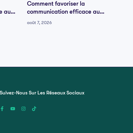
Comment favoriser la
Comme
e au
communication efficace au
commu
sein de votre équipe
sein d
août 7, 2026
août 7, 
Suivez-Nous Sur Les Réseaux Sociaux