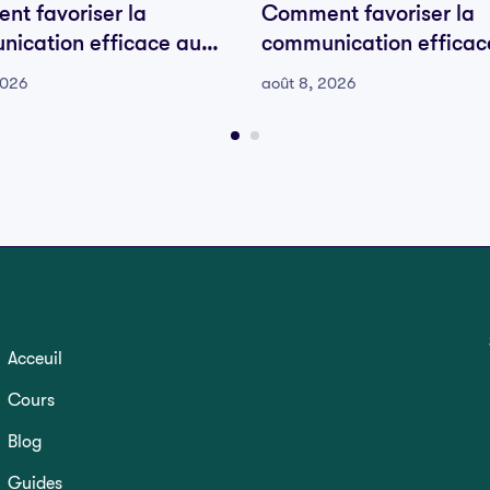
t favoriser la
Comment favoriser la
ication efficace au
communication efficac
e votre équipe
sein de votre équipe
2026
août 8, 2026
Acceuil
Cours
Blog
Guides