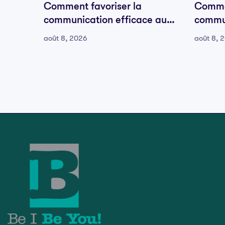
Comment favoriser la
Commen
communication efficace au
commun
sein de votre équipe
sein d
août 8, 2026
août 8, 