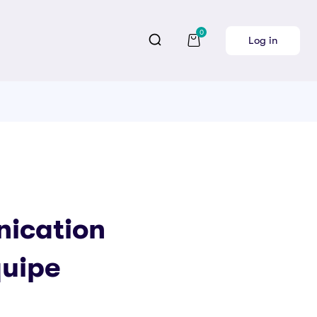
0
Log in
ication
quipe