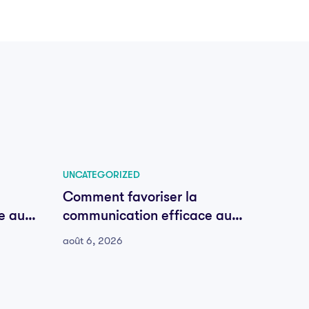
UNCATEGORIZED
UNCATE
Comment favoriser la
Comme
e au
communication efficace au
commu
sein de votre équipe
sein d
août 6, 2026
août 6,