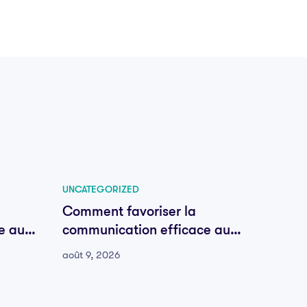
UNCATEGORIZED
UNCATE
Comment favoriser la
Comme
e au
communication efficace au
commu
sein de votre équipe
sein d
août 9, 2026
août 8,