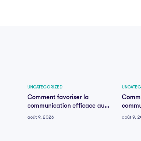
UNCATEGORIZED
UNCATEG
Comment favoriser la
Commen
communication efficace au
commun
sein de votre équipe
sein d
août 9, 2026
août 9, 