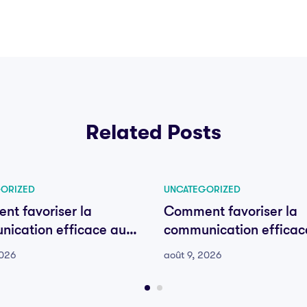
Related Posts
ORIZED
UNCATEGORIZED
t favoriser la
Comment favoriser la
ication efficace au
communication efficac
e votre équipe
sein de votre équipe
2026
août 9, 2026