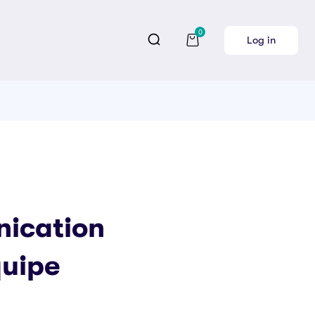
0
Log in
ication
quipe