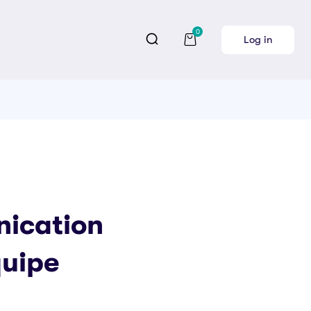
0
Log in
ication
quipe