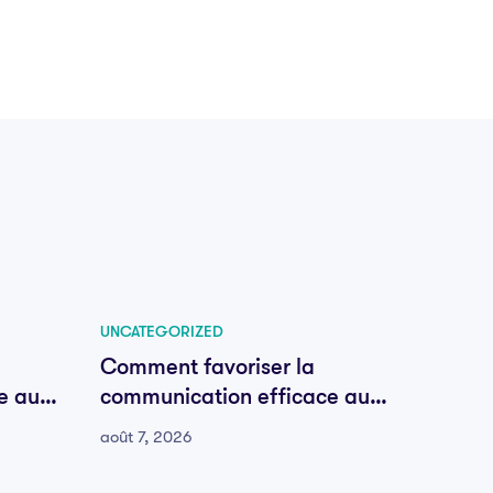
UNCATEGORIZED
UNCATE
Comment favoriser la
Comme
e au
communication efficace au
commu
sein de votre équipe
sein d
août 7, 2026
août 7, 