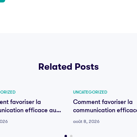
Related Posts
ORIZED
UNCATEGORIZED
t favoriser la
Comment favoriser la
ication efficace au
communication efficac
e votre équipe
sein de votre équipe
2026
août 8, 2026