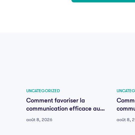
UNCATEGORIZED
UNCATEG
Comment favoriser la
Commen
communication efficace au
commun
sein de votre équipe
sein d
août 8, 2026
août 8, 