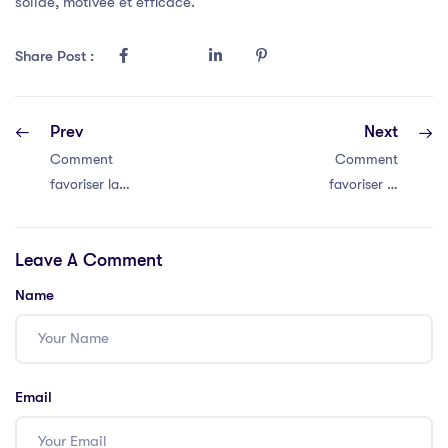
solide, motivée et efficace.
Share Post :
Prev
Next
Comment
Comment
favoriser la
favoriser la
communication
communication
efficace au sein
efficace au sein
Leave A Comment
de votre équipe
de votre équipe
Name
Email