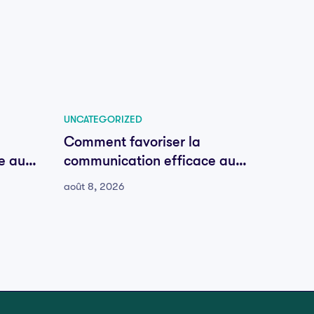
UNCATEGORIZED
UNCATE
Comment favoriser la
Comme
e au
communication efficace au
commu
sein de votre équipe
sein d
août 8, 2026
août 8,