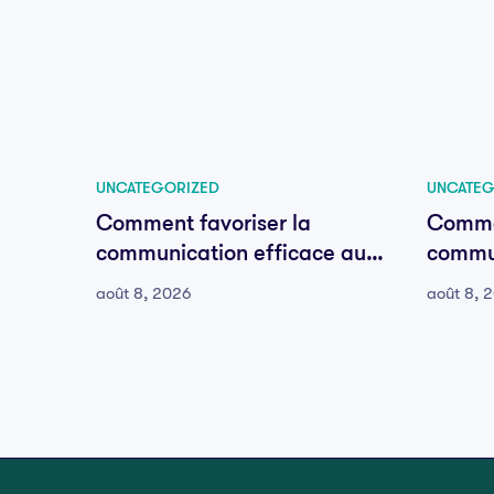
UNCATEGORIZED
UNCATEG
Comment favoriser la
Commen
communication efficace au
commun
sein de votre équipe
sein d
août 8, 2026
août 8, 