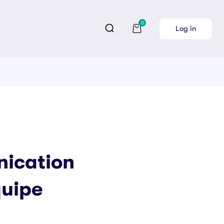
0
Log in
ication
quipe