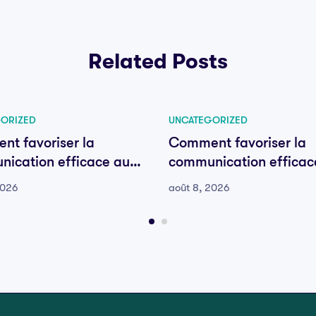
Related Posts
ORIZED
UNCATEGORIZED
t favoriser la
Comment favoriser la
ication efficace au
communication efficac
e votre équipe
sein de votre équipe
2026
août 8, 2026