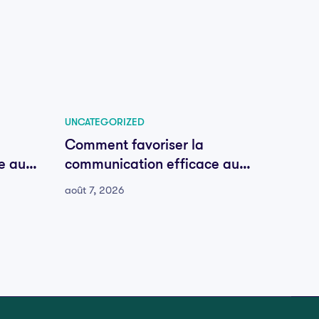
UNCATEGORIZED
UNCATE
Comment favoriser la
Comme
e au
communication efficace au
commu
sein de votre équipe
sein d
août 7, 2026
août 7, 