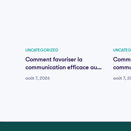
UNCATEGORIZED
UNCATEG
Comment favoriser la
Commen
communication efficace au
commun
sein de votre équipe
sein d
août 7, 2026
août 7, 