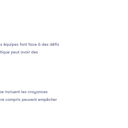
 équipes font face à des défis
tique peut avoir des
pe incluent les croyances
s être compris peuvent empêcher