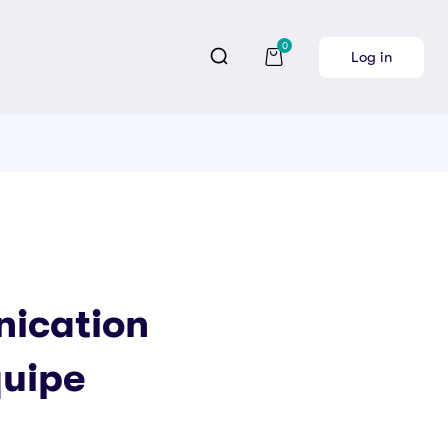
0
Log in
ication
quipe