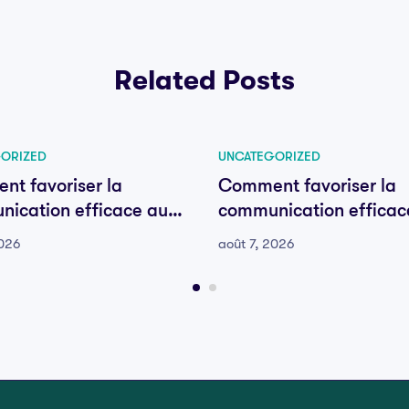
Related Posts
ORIZED
UNCATEGORIZED
t favoriser la
Comment favoriser la
ication efficace au
communication efficac
e votre équipe
sein de votre équipe
2026
août 7, 2026