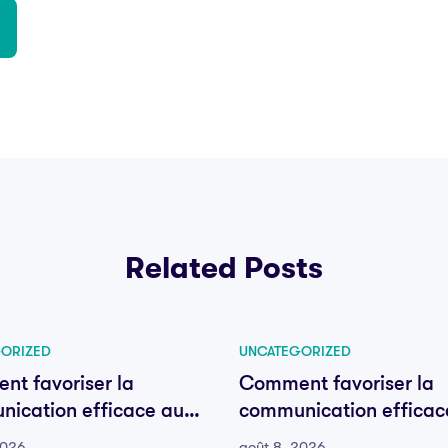
Related Posts
ORIZED
UNCATEGORIZED
t favoriser la
Comment favoriser la
ication efficace au
communication efficac
e votre équipe
sein de votre équipe
2026
août 8, 2026