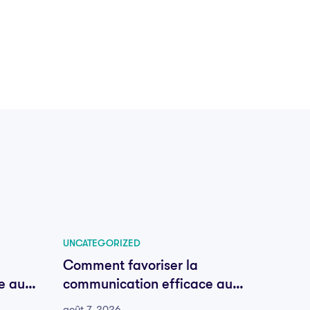
UNCATEGORIZED
UNCATE
Comment favoriser la
Comme
e au
communication efficace au
commu
sein de votre équipe
sein d
août 7, 2026
août 7, 