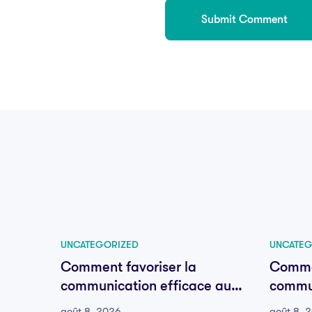
UNCATEGORIZED
UNCATEG
Comment favoriser la
Commen
communication efficace au
commun
sein de votre équipe
sein d
août 8, 2026
août 8, 