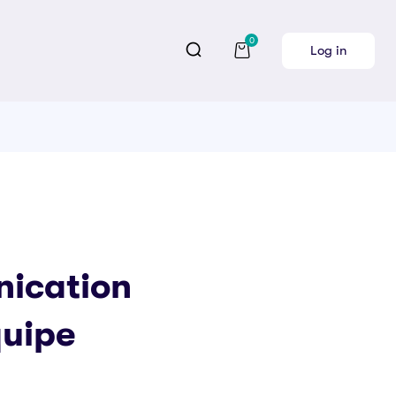
0
Log in
ication
quipe