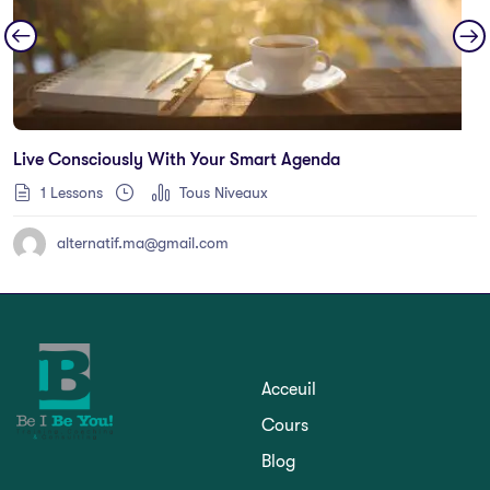
Live Consciously With Your Smart Agenda
1 Lessons
Tous Niveaux
alternatif.ma@gmail.com
Acceuil
Cours
Blog